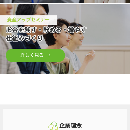
資産アップセミナー
自社（自分）の販売プロセスを”見える化”して
お金を残す・貯める・増やす
お客様に選んでもらえる販売プロセスを確立しましょ
仕組みづくり
う！
詳しく見る
本当は知りたいお金のこと。
低金利時代だからこそ、考えることが必要です。
企業理念