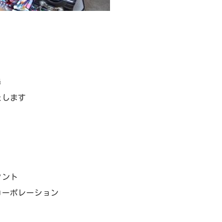
場
たします
タント
コーポレーション