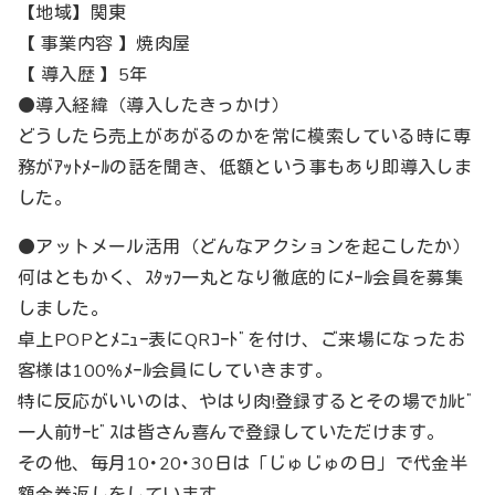
【地域】関東
【 事業内容 】焼肉屋
【 導入歴 】5年
●導入経緯（導入したきっかけ）
どうしたら売上があがるのかを常に模索している時に専
務がｱｯﾄﾒｰﾙの話を聞き、低額という事もあり即導入しま
した。
●アットメール活用（どんなアクションを起こしたか）
何はともかく、ｽﾀｯﾌ一丸となり徹底的にﾒｰﾙ会員を募集
しました。
卓上POPとﾒﾆｭｰ表にQRｺｰﾄﾞを付け、ご来場になったお
客様は100%ﾒｰﾙ会員にしていきます。
特に反応がいいのは、やはり肉!登録するとその場でｶﾙﾋﾞ
一人前ｻｰﾋﾞｽは皆さん喜んで登録していただけます。
その他、毎月10･20･30日は「じゅじゅの日」で代金半